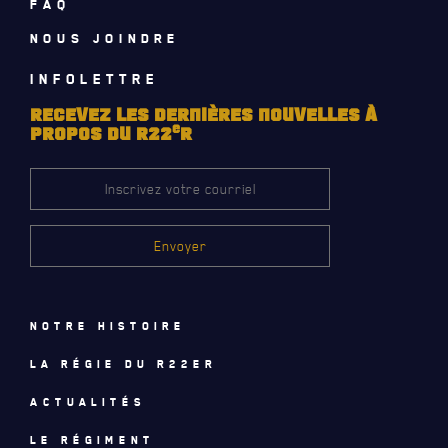
FAQ
LA RÉGIE
DU R22ER
NOUS JOINDRE
ACTIVITÉS RÉGIMENTAIRES
INFOLETTRE
RECEVEZ LES DERNIÈRES NOUVELLES À
OPÉRATION SOLIDARITÉ
e
PROPOS DU R22
R
BUREAU DE GESTION
MISSION SOCIALE
PARTENARIAT ET ASSOCIATIONS
MAGASIN RÉGIMENTAIRE
Notre histoire
PROGRAMMES DE LA RÉGIE
La régie du R22eR
REVUE LA CITADELLE
Actualités
REMISES AUX MEMBRES
Le régiment