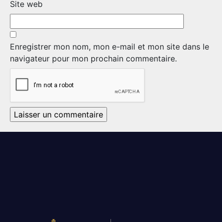
Site web
NOMINATIONS ROYALES ET HONORIFIQUES
QUARTIER GÉNÉRAL
Enregistrer mon nom, mon e-mail et mon site dans le
LES BATAILLONS
navigateur pour mon prochain commentaire.
FAQ
MUSIQUE DU ROYAL 22E RÉGIMENT
ALLIANCES, AFFILIATIONS ET LIENS D'AMITIÉ
DES RÉPONSES À
VOS QUESTIONS
CARRIÈRES
PUBLICATIONS ET LIENS UTILES