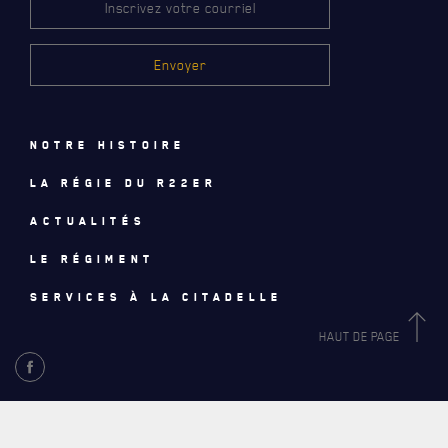
CADEAUX POUR ANNÉES DE SERVICES
Notre histoire
SERVICES À
LA CITADELLE
La régie du R22eR
Actualités
HÉBERGEMENT
Le régiment
SALLES DE CONFÉRENCES
Services à la citadelle
MESS ET CUISINE
HAUT DE PAGE
MUSÉE
RÉSIDENCE DU GOUVERNEUR GÉNÉRAL