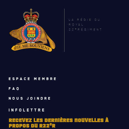
CADEAUX POUR ANNÉES DE SERVICES
LA RÉGIE DU
ROYAL
e
22
RÉGIMENT
SERVICES À
LA CITADELLE
HÉBERGEMENT
SALLES DE CONFÉRENCES
ESPACE MEMBRE
FAQ
MESS ET CUISINE
NOUS JOINDRE
MUSÉE
INFOLETTRE
RÉSIDENCE DU GOUVERNEUR GÉNÉRAL
RECEVEZ LES DERNIÈRES NOUVELLES À
e
PROPOS DU R22
R