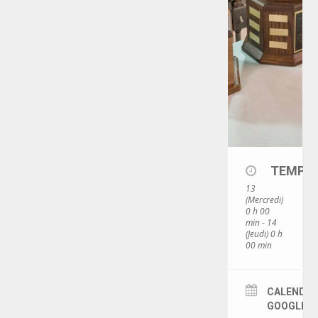
TEMPS
13
(Mercredi)
0 h 00
min - 14
LE
RÉGIMENT
(Jeudi) 0 h
00 min
GOUVERNANCE
CALENDRI
LA CITADELLE DE QUÉBEC
GOOGLEC