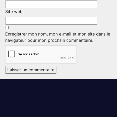
LA RÉGIE
DU R22ER
Site web
ACTIVITÉS RÉGIMENTAIRES
OPÉRATION SOLIDARITÉ
Enregistrer mon nom, mon e-mail et mon site dans le
navigateur pour mon prochain commentaire.
BUREAU DE GESTION
MISSION SOCIALE
PARTENARIAT ET ASSOCIATIONS
MAGASIN RÉGIMENTAIRE
PROGRAMMES DE LA RÉGIE
REVUE LA CITADELLE
REMISES AUX MEMBRES