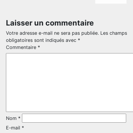
NOMINATIONS ROYALES ET HONORIFIQUES
QUARTIER GÉNÉRAL
Laisser un commentaire
LES BATAILLONS
Votre adresse e-mail ne sera pas publiée.
Les champs
obligatoires sont indiqués avec
*
FAQ
MUSIQUE DU ROYAL 22E RÉGIMENT
Commentaire
*
ALLIANCES, AFFILIATIONS ET LIENS D'AMITIÉ
DES RÉPONSES À
VOS QUESTIONS
CARRIÈRES
PUBLICATIONS ET LIENS UTILES
Nom
*
E-mail
*