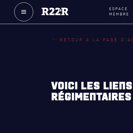
ESPACE
MEMBRE
NOTRE
HISTOIRE
LE
R
RETOUR A LA PAGE D'A
CRÉATION DU RÉGIMENT
GOUVE
HONNEURS DE BATAILLE
LA CITA
DISTINCTIONS HONORIFIQUES
NOMINA
HONORI
PATRIMOINE
VOICI LES LIEN
QUARTI
ANCIENS COMMANDANTS,
RÉGIMENTAIRES
DIRIGEANTS ET SERGENTS-MAJORS
LES BAT
MUSIQU
ALLIANC
D'AMITI