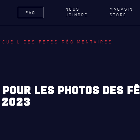
NOUS
MAGASIN
FAQ
JOINDRE
STORE
ÉGIMENT
LA RÉGIE
DU R22E
CCUEIL DES FÊTES RÉGIMENTAIRES
RNANCE
ACTIVITÉS RÉGIMENTAIRES
DELLE DE QUÉBEC
OPÉRATION SOLIDARITÉ
TIONS ROYALES ET
BUREAU DE GESTION
FIQUES
MISSION SOCIALE
S POUR LES PHOTOS DES F
ER GÉNÉRAL
PARTENARIAT ET ASSOCIATIONS
 2023
AILLONS
MAGASIN RÉGIMENTAIRE
E DU ROYAL 22E RÉGIMENT
PROGRAMMES DE LA RÉGIE
ES, AFFILIATIONS ET LIENS
É
REVUE LA CITADELLE