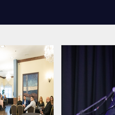
RES
REMISES AUX MEMBRES
TIONS ET LIENS UTILES
CADEAUX POUR ANNÉES DE
SERVICES